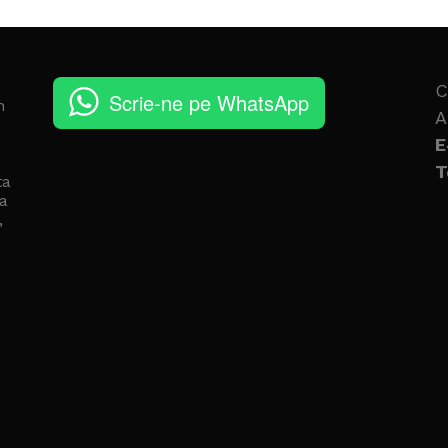
C
Scrie-ne pe WhatsApp
n
A
E
T
ta
a
,