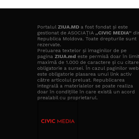
Portalul
ZIUA.MD
a fost fondat și este
gestionat de ASOCIAȚIA
„CIVIC MEDIA”
di
Republica Moldova. Toate drepturile sunt
rezervate.
Preluarea textelor și imaginilor de pe
pagina
ZIUA.md
este permisă doar în limi
maximă de 1.000 de caractere și cu citare
obligatorie a sursei. În cazul paginilor web
este obligatorie plasarea unui link activ
către articolul preluat. Republicarea
integrală a materialelor se poate realiza
doar în condițiile în care există un
acord
prealabil cu proprietarul
.