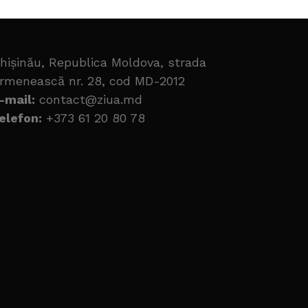
hișinău, Republica Moldova, strada
rmenească nr. 28, cod MD-2012
-mail:
contact@ziua.md
elefon:
+373 61 20 80 78