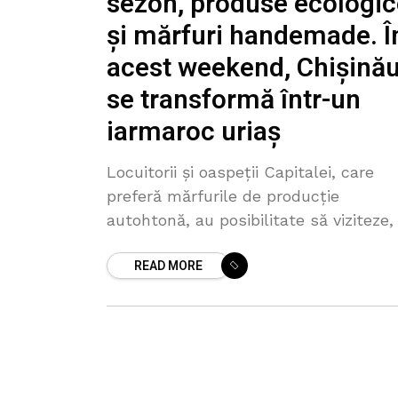
sezon, produse ecologic
și mărfuri handemade. Î
acest weekend, Chișinău
se transformă într-un
iarmaroc uriaș
Locuitorii și oaspeții Capitalei, care
preferă mărfurile de producție
autohtonă, au posibilitate să viziteze,
acest weekend, mai multe iarmaroace
READ MORE
târguri țărănești, unde vor putea
procura produse naturale și