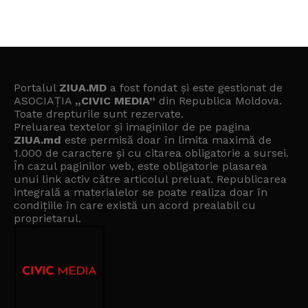
Portalul
ZIUA.MD
a fost fondat și este gestionat de
ASOCIAȚIA
„CIVIC MEDIA”
din Republica Moldova.
Toate drepturile sunt rezervate.
Preluarea textelor și imaginilor de pe pagina
ZIUA.md
este permisă doar în limita maximă de
1.000 de caractere și cu citarea obligatorie a sursei.
În cazul paginilor web, este obligatorie plasarea
unui link activ către articolul preluat. Republicarea
integrală a materialelor se poate realiza doar în
condițiile în care există un
acord prealabil cu
proprietarul
.