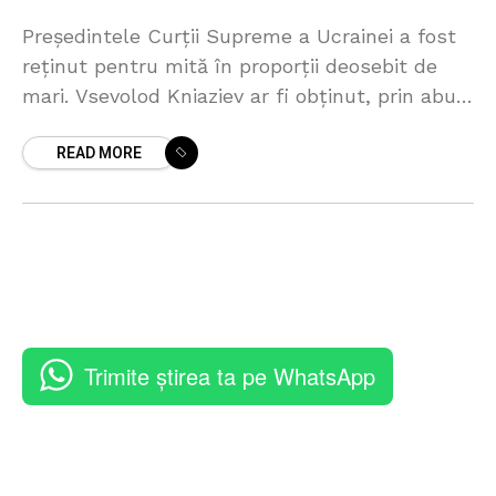
Preşedintele Curţii Supreme a Ucrainei a fost
reținut pentru mită în proporții deosebit de
mari. Vsevolod Kniaziev ar fi obținut, prin abuz
și trafic de influență, aproximativ 3 milioane
READ MORE
de
Trimite știrea ta pe WhatsApp