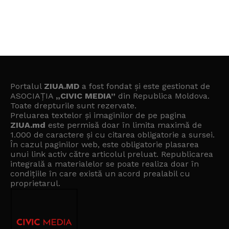
Portalul
ZIUA.MD
a fost fondat și este gestionat de
ASOCIAȚIA
„CIVIC MEDIA”
din Republica Moldova.
Toate drepturile sunt rezervate.
Preluarea textelor și imaginilor de pe pagina
ZIUA.md
este permisă doar în limita maximă de
1.000 de caractere și cu citarea obligatorie a sursei.
În cazul paginilor web, este obligatorie plasarea
unui link activ către articolul preluat. Republicarea
integrală a materialelor se poate realiza doar în
condițiile în care există un
acord prealabil cu
proprietarul
.