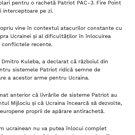
lari pentru o rachetă Patriot PAC-3. Fire Point
 interceptoare pe zi.
opriu vine în contextul atacurilor constante cu
a Ucrainei și al dificultăților în înlocuirea
 conflictele recente.
 Dmitro Kuleba, a declarat că războiul din
pentru sistemele Patriot ridică semne de
toare a acestor arme pentru Ucraina.
mat anterior că livrările de sisteme Patriot au
ntul Mijlociu și că Ucraina încearcă să dezvolte,
 europene proprii de apărare antirachetă.
tem ucrainean nu va putea înlocui complet