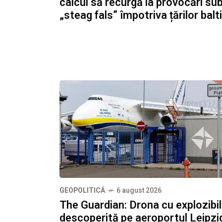
calcul să recurgă la provocări su
„steag fals” împotriva țărilor balt
GEOPOLITICĂ
6 august 2026
The Guardian: Drona cu explozibil
descoperită pe aeroportul Leipzi