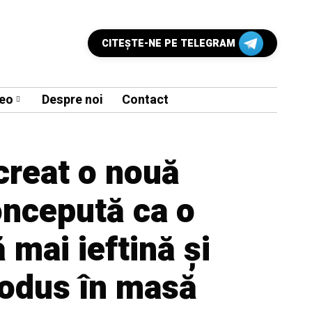
CITEŞTE-NE PE TELEGRAM
eo
Despre noi
Contact
creat o nouă
oncepută ca o
 mai ieftină şi
rodus în masă