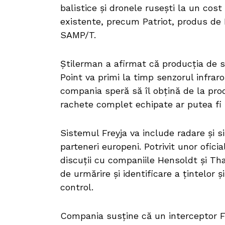
balistice și dronele rusești la un co
existente, precum Patriot, produs de 
SAMP/T.
Știlerman a afirmat că producția de s
Point va primi la timp senzorul infraro
compania speră să îl obțină de la pr
rachete complet echipate ar putea fi l
Sistemul Freyja va include radare și 
parteneri europeni. Potrivit unor oficia
discuții cu companiile Hensoldt și T
de urmărire și identificare a țintelor
control.
Compania susține că un interceptor FP