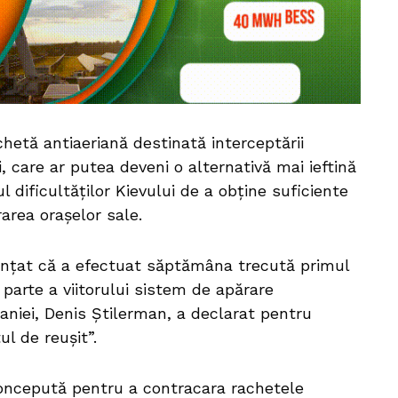
hetă antiaeriană destinată interceptării
i, care ar putea deveni o alternativă mai ieftină
 dificultăților Kievului de a obține suficiente
area orașelor sale.
unțat că a efectuat săptămâna trecută primul
 parte a viitorului sistem de apărare
aniei, Denis Știlerman, a declarat pentru
l de reușit”.
 concepută pentru a contracara rachetele