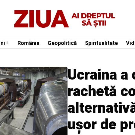
ni
România
Geopolitică
Spiritualitate
Vid
Ucraina a 
rachetă c
alternativă
uşor de p