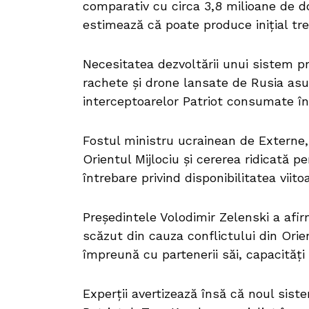
comparativ cu circa 3,8 milioane de do
estimează că poate produce inițial trei
Necesitatea dezvoltării unui sistem pr
rachete și drone lansate de Rusia asupr
interceptoarelor Patriot consumate în
Fostul ministru ucrainean de Externe,
Orientul Mijlociu și cererea ridicată 
întrebare privind disponibilitatea vii
Președintele Volodimir Zelenski a afir
scăzut din cauza conflictului din Orie
împreună cu partenerii săi, capacități
Experții avertizează însă că noul sis