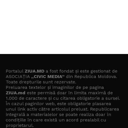
Portalul
ZIUA.MD
a fost fondat și este gestionat de
ASOCIAȚIA
„CIVIC MEDIA”
din Republica Moldova.
Toate drepturile sunt rezervate.
Preluarea textelor și imaginilor de pe pagina
ZIUA.md
este permisă doar în limita maximă de
1.000 de caractere și cu citarea obligatorie a sursei.
În cazul paginilor web, este obligatorie plasarea
unui link activ către articolul preluat. Republicarea
integrală a materialelor se poate realiza doar în
condițiile în care există un
acord prealabil cu
proprietarul
.