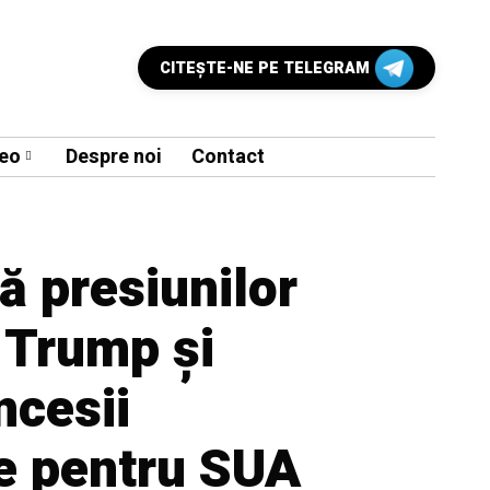
CITEŞTE-NE PE TELEGRAM
eo
Despre noi
Contact
ă presiunilor
 Trump și
ncesii
e pentru SUA