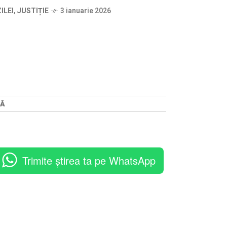
ILEI
,
JUSTIȚIE
3 ianuarie 2026
ȚĂ
Trimite știrea ta pe WhatsApp