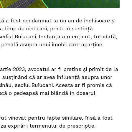
ță a fost condamnat la un an de închisoare și
a timp de cinci ani, printr-o sentință
ediul Buiucani. Instanța a menținut, totodată,
e penală asupra unui imobil care aparține
artie 2023, avocatul ar fi pretins și primit de la
 susținând că ar avea influență asupra unor
șinău, sediul Buiucani. Acesta ar fi promis că
scă o pedeapsă mai blândă în dosarul
ut vinovat pentru fapte similare, însă a fost
a expirării termenului de prescripție.