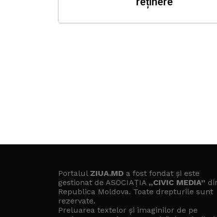
reținere”
Portalul
ZIUA.MD
a fost fondat și este
gestionat de ASOCIAȚIA
„CIVIC MEDIA”
di
Republica Moldova. Toate drepturile sunt
rezervate.
Preluarea textelor și imaginilor de pe