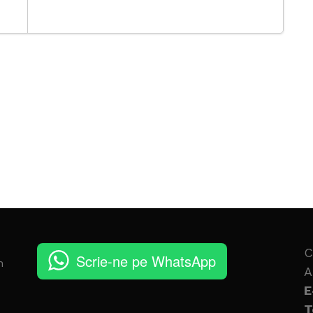
C
Scrie-ne pe WhatsApp
n
A
E
T