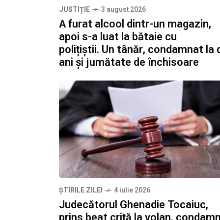
JUSTIȚIE
3 august 2026
A furat alcool dintr-un magazin,
apoi s-a luat la bătaie cu
polițiștii. Un tânăr, condamnat la 
ani și jumătate de închisoare
ȘTIRILE ZILEI
4 iulie 2026
Judecătorul Ghenadie Tocaiuc,
prins beat criță la volan, condam