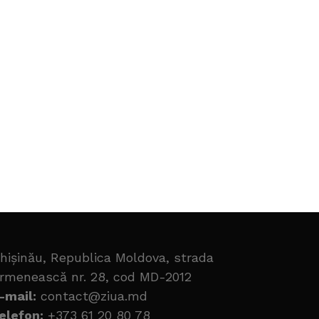
hișinău, Republica Moldova, strada
rmenească nr. 28, cod MD-2012
-mail:
contact@ziua.md
elefon:
+373 61 20 80 78