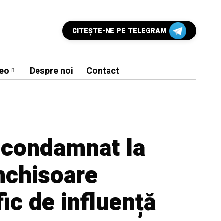
CITEŞTE-NE PE TELEGRAM
eo
Despre noi
Contact
 condamnat la
nchisoare
fic de influență