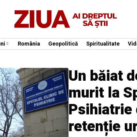
ni
România
Geopolitică
Spiritualitate
Vid
Un băiat d
murit la S
Psihiatrie
retenție u