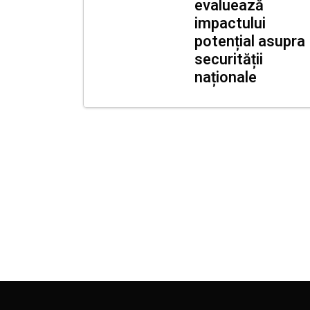
evaluează
impactului
potențial asupra
securității
naționale