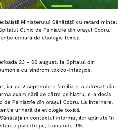
cialiștii Ministerului Sănătății cu retard mintal
Spitalul Clinic de Psihiatrie din orașul Codru,
enție urinară de etiologie toxică
perioada 23 – 29 august, la Spitalul din
eumonie cu sindrom toxico-infecțios.
t, iar pe 2 septembrie familia s-a adresat din
n urma examinării de către psihiatru, s-a decis
ic de Psihiatrie din orașul Codru. La internare,
tenție urinară de etiologie toxică
ănătății în contextul informațiilor apărute în
stanțe psihotrope, transmite IPN.