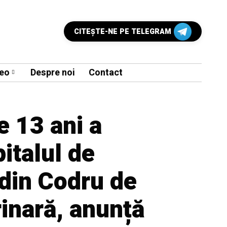
CITEŞTE-NE PE TELEGRAM
eo
Despre noi
Contact
e 13 ani a
pitalul de
 din Codru de
rinară, anunță