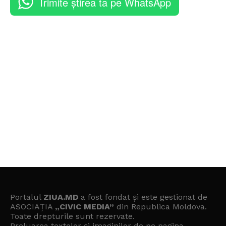
Trimite știrea ta pe WhatsApp
Portalul
ZIUA.MD
a fost fondat și este gestionat de
ASOCIAȚIA
„CIVIC MEDIA”
din Republica Moldova.
Toate drepturile sunt rezervate.
Preluarea textelor și imaginilor de pe pagina