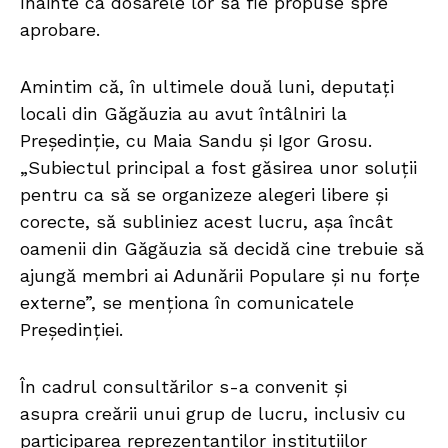
înainte ca dosarele lor să fie propuse spre
aprobare.
Amintim că, în ultimele două luni, deputați
locali din Găgăuzia au avut întâlniri la
Președinție, cu Maia Sandu și Igor Grosu.
„Subiectul principal a fost găsirea unor soluții
pentru ca să se organizeze alegeri libere și
corecte, să subliniez acest lucru, așa încât
oamenii din Găgăuzia să decidă cine trebuie să
ajungă membri ai Adunării Populare și nu forțe
externe”, se menționa în comunicatele
Președinției.
În cadrul consultărilor s-a convenit și
asupra creării unui grup de lucru, inclusiv cu
participarea reprezentanților instituțiilor