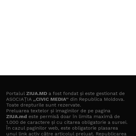
Portalul
ZIUA.MD
a fost fondat și este gestionat de
ASOCIAȚIA
„CIVIC MEDIA”
din Republica Moldova.
Toate drepturile sunt rezervate.
Preluarea textelor și imaginilor de pe pagina
ZIUA.md
este permisă doar în limita maximă de
1.000 de caractere și cu citarea obligatorie a sursei.
În cazul paginilor web, este obligatorie plasarea
unui link activ către articolul preluat. Republicarea