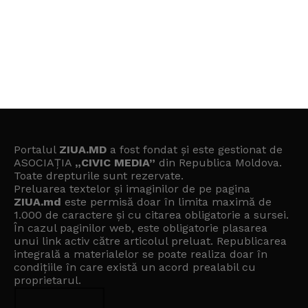
Portalul
ZIUA.MD
a fost fondat și este gestionat de
ASOCIAȚIA
„CIVIC MEDIA”
din Republica Moldova.
Toate drepturile sunt rezervate.
Preluarea textelor și imaginilor de pe pagina
ZIUA.md
este permisă doar în limita maximă de
1.000 de caractere și cu citarea obligatorie a sursei.
În cazul paginilor web, este obligatorie plasarea
unui link activ către articolul preluat. Republicarea
integrală a materialelor se poate realiza doar în
condițiile în care există un
acord prealabil cu
proprietarul
.