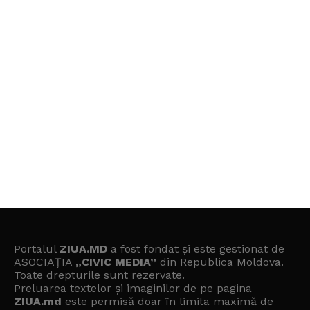
Portalul
ZIUA.MD
a fost fondat și este gestionat de
ASOCIAȚIA
„CIVIC MEDIA”
din Republica Moldova.
Toate drepturile sunt rezervate.
Preluarea textelor și imaginilor de pe pagina
ZIUA.md
este permisă doar în limita maximă de