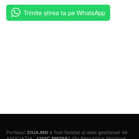
Trimite știrea ta pe WhatsApp
Portalul
ZIUA.MD
a fost fondat și este gestionat de
ASOCIAȚIA
„CIVIC MEDIA”
din Republica Moldova.