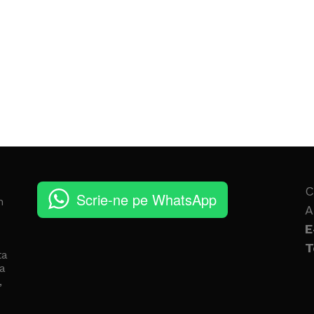
C
Scrie-ne pe WhatsApp
n
A
E
T
ta
a
,