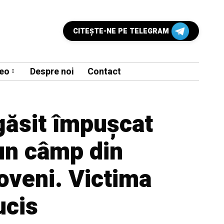
CITEŞTE-NE PE TELEGRAM
eo
Despre noi
Contact
găsit împușcat
un câmp din
loveni. Victima
ucis