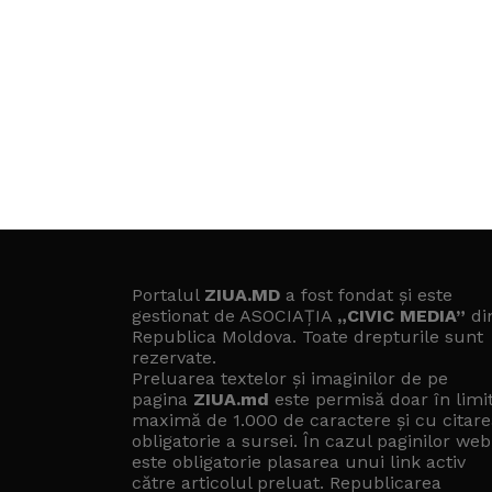
Portalul
ZIUA.MD
a fost fondat și este
gestionat de ASOCIAȚIA
„CIVIC MEDIA”
di
Republica Moldova. Toate drepturile sunt
rezervate.
Preluarea textelor și imaginilor de pe
pagina
ZIUA.md
este permisă doar în limi
maximă de 1.000 de caractere și cu citare
obligatorie a sursei. În cazul paginilor web
este obligatorie plasarea unui link activ
către articolul preluat. Republicarea