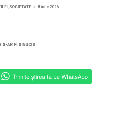
ILEI
,
SOCIETATE
8 iulie 2026
 S-AR FI SINUCIS
Trimite știrea ta pe WhatsApp