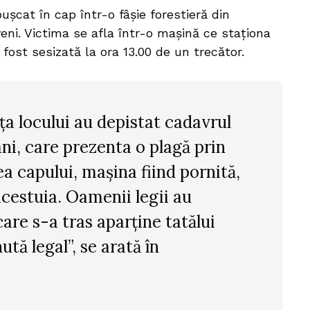
ușcat în cap într-o fâșie forestieră din
eni. Victima se afla într-o mașină ce staționa
a fost sesizată la ora 13.00 de un trecător.
fața locului au depistat cadavrul
ani, care prezenta o plagă prin
a capului, mașina fiind pornită,
acestuia. Oamenii legii au
care s-a tras aparține tatălui
ută legal”, se arată în