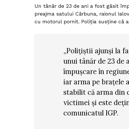
Un tânăr de 23 de ani a fost găsit împ
preajma satului Cărbuna, raionul Ialov
cu motorul pornit. Poliția susține că 
„Polițiștii ajunși la 
unui tânăr de 23 de 
împușcare în regiune
iar arma pe brațele 
stabilit că arma din 
victimei și este dețin
comunicatul IGP.