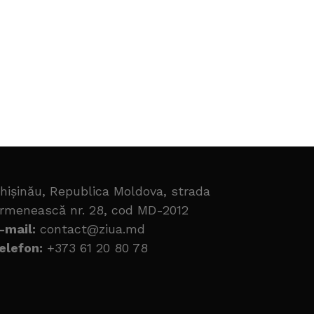
hișinău, Republica Moldova, strada
rmenească nr. 28, cod MD-2012
-mail:
contact@ziua.md
elefon:
+373 61 20 80 78