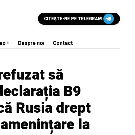
CITEŞTE-NE PE TELEGRAM
eo
Despre noi
Contact
refuzat să
eclarația B9
ică Rusia drept
 amenințare la