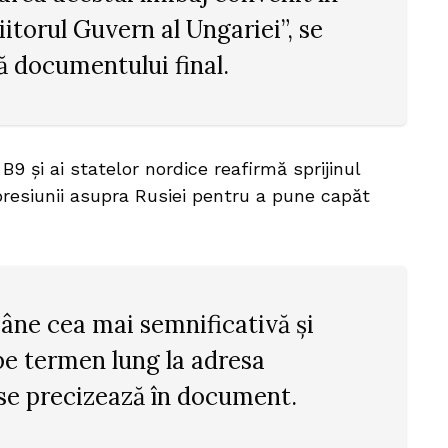
viitorul Guvern al Ungariei”, se
ă documentului final.
9 și ai statelor nordice reafirmă sprijinul
presiunii asupra Rusiei pentru a pune capăt
mâne cea mai semnificativă și
pe termen lung la adresa
”, se precizează în document.