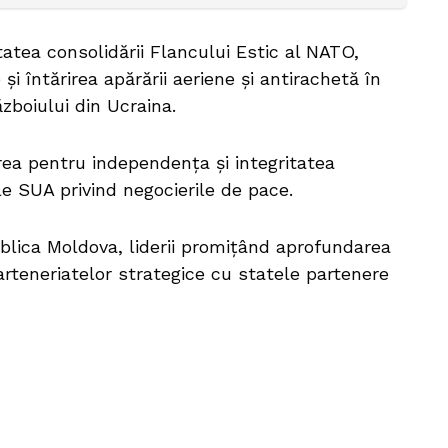
itatea consolidării Flancului Estic al NATO,
și întărirea apărării aeriene și antirachetă în
ăzboiului din Ucraina.
rea pentru independența și integritatea
ile SUA privind negocierile de pace.
lica Moldova, liderii promițând aprofundarea
rteneriatelor strategice cu statele partenere