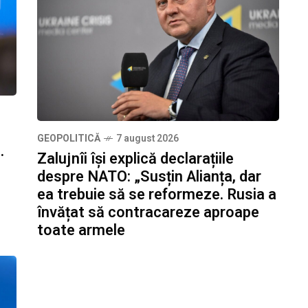
GEOPOLITICĂ
7 august 2026
.
Zalujnîi își explică declarațiile
despre NATO: „Susțin Alianța, dar
ea trebuie să se reformeze. Rusia a
învățat să contracareze aproape
toate armele