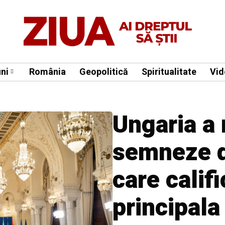
ni
România
Geopolitică
Spiritualitate
Vid
Ungaria a 
semneze d
care calif
principala