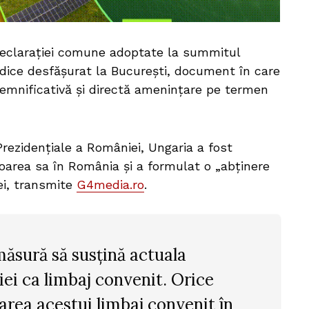
declarației comune adoptate la summitul
ordice desfășurat la București, document în care
semnificativă și directă amenințare pe termen
Prezidențiale a României, Ungaria a fost
area sa în România și a formulat o „abținere
ei, transmite
G4media.ro
.
măsură să susțină actuala
iei ca limbaj convenit. Orice
zarea acestui limbaj convenit în