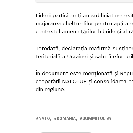
Liderii participanți au subliniat neces
majorarea cheltuielilor pentru apărare 
contextul amenințărilor hibride și al r
Totodată, declarația reafirmă susține
teritorială a Ucrainei și salută efortur
În document este menționată și Repub
cooperării NATO-UE și consolidarea pa
din regiune.
NATO
ROMÂNIA
SUMMITUL B9