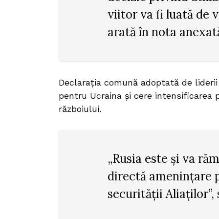
viitor va fi luată de 
arată în nota anexat
Declarația comună adoptată de liderii B
pentru Ucraina și cere intensificarea 
războiului.
„Rusia este și va ră
directă amenințare 
securității Aliaților