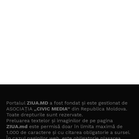
Portalul
ZIUA.MD
a fost fondat și este gestionat de
ASOCIAȚIA
„CIVIC MEDIA”
din Republica Moldova.
Toate drepturile sunt rezervate.
Preluarea textelor și imaginilor de pe pagina
ZIUA.md
este permisă doar în limita maximă de
1.000 de caractere și cu citarea obligatorie a sursei.
În cazul paginilor web, este obligatorie plasarea