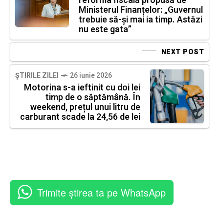
reforma fiscală propusă de
Ministerul Finanțelor: „Guvernul
trebuie să-și mai ia timp. Astăzi
nu este gata”
NEXT POST
ȘTIRILE ZILEI
26 iunie 2026
Motorina s-a ieftinit cu doi lei
timp de o săptămână. În
weekend, prețul unui litru de
carburant scade la 24,56 de lei
Trimite știrea ta pe WhatsApp