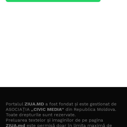
Portalul
ZIUA.MD
a fost fondat și este gestionat de
ASOCIAȚIA
„CIVIC MEDIA”
din Republica Moldova.
Toate drepturile sunt rezervate.
Preluarea textelor și imaginilor de pe pagina
ZIUA.md
este permisă doar în limita maximă de