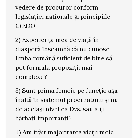
vedere de procuror conform
legislației naționale și principiile
CtEDO
2) Experiența mea de viață în
diasporă înseamnă că nu cunosc
limba română suficient de bine să
pot formula propoziții mai
complexe?
3) Sunt prima femeie pe funcție așa
înaltă în sistemul procuraturii și nu
de același nivel ca Dvs. sau alți
bărbați importanți?
4) Am trăit majoritatea vieții mele