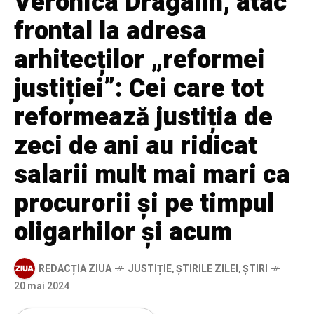
Veronica Dragalin, atac
frontal la adresa
arhitecților „reformei
justiției”: Cei care tot
reformează justiția de
zeci de ani au ridicat
salarii mult mai mari ca
procurorii și pe timpul
oligarhilor și acum
REDACȚIA ZIUA
JUSTIȚIE
,
ȘTIRILE ZILEI
,
ȘTIRI
20 mai 2024