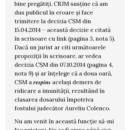
bine pregătiți. CRJM susține că am
dus publicul în eroare și face
trimitere la decizia CSM din
15.04.2014 – această decizie e citată
în scrisoare cu link (pagina 3, nota 5).
Dacă un jurist ar citi următoarele
propoziții în scrisoare, ar vedea
decizia CSM din 07.10.2014 (pagina 4,
nota 9) și ar înțelege că a doua oară,
CSM a 𝒓𝒆𝒔𝒑𝒊𝒏𝒔 același demers de
ridicare a imunității, rezultând în
clasarea dosarului împotriva
fostului judecător Aureliu Colenco.
Nu am venit în această funcție să-mi
fac prieteni. Nu aș fi ajuns până aici