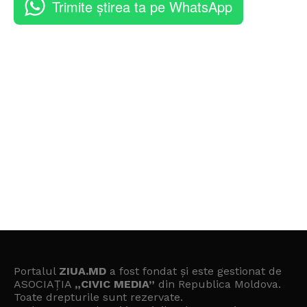
Trimite știrea ta pe WhatsApp
Portalul
ZIUA.MD
a fost fondat și este gestionat de
ASOCIAȚIA
„CIVIC MEDIA”
din Republica Moldova.
Toate drepturile sunt rezervate.