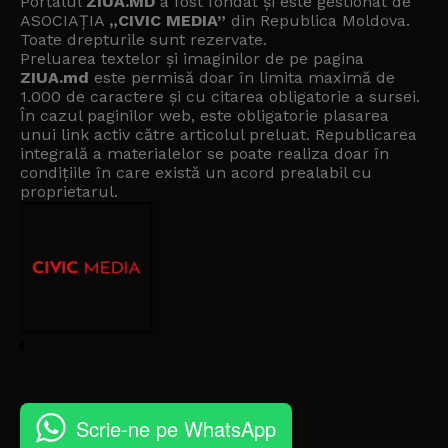
Portalul
ZIUA.MD
a fost fondat și este gestionat de
ASOCIAȚIA
„CIVIC MEDIA”
din Republica Moldova.
Toate drepturile sunt rezervate.
Preluarea textelor și imaginilor de pe pagina
ZIUA.md
este permisă doar în limita maximă de
1.000 de caractere și cu citarea obligatorie a sursei.
În cazul paginilor web, este obligatorie plasarea
unui link activ către articolul preluat. Republicarea
integrală a materialelor se poate realiza doar în
condițiile în care există un
acord prealabil cu
proprietarul
.
Scrie-ne pe WhatsApp