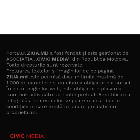
Portalul
ZIUA.MD
a fost fondat și este gestionat de
ASOCIAȚIA
„CIVIC MEDIA”
din Republica Moldova.
Toate drepturile sunt rezervate.
Preluarea textelor și imaginilor de pe pagina
ZIUA.md
este permisă doar în limita maximă de
1.000 de caractere și cu citarea obligatorie a sursei.
În cazul paginilor web, este obligatorie plasarea
unui link activ către articolul preluat. Republicarea
integrală a materialelor se poate realiza doar în
condițiile în care există un
acord prealabil cu
proprietarul
.