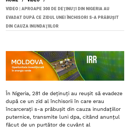
HOME
VIDEO
VIDEO | APROAPE 300 DE DEŢINUŢI DIN NIGERIA AU
EVADAT DUPĂ CE ZIDUL UNEI ÎNCHISORI S-A PRĂBUŞIT
DIN CAUZA INUNDAŢIILOR
În Nigeria, 281 de deţinuţi au reuşit să evadeze
după ce un zid al închisorii în care erau
încarceraţi s-a prăbuşit din cauza inundaţiilor
puternice, transmite luni dpa, citând anunţul
făcut de un purtător de cuvânt al