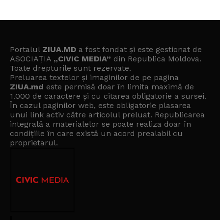
Portalul
ZIUA.MD
a fost fondat și este gestionat de
ASOCIAȚIA
„CIVIC MEDIA”
din Republica Moldova.
Toate drepturile sunt rezervate.
Preluarea textelor și imaginilor de pe pagina
ZIUA.md
este permisă doar în limita maximă de
1.000 de caractere și cu citarea obligatorie a sursei.
În cazul paginilor web, este obligatorie plasarea
unui link activ către articolul preluat. Republicarea
integrală a materialelor se poate realiza doar în
condițiile în care există un
acord prealabil cu
proprietarul
.