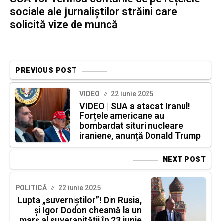
sociale ale jurnaliștilor străini care
solicită vize de muncă
PREVIOUS POST
VIDEO
22 iunie 2025
VIDEO | SUA a atacat Iranul!
Forțele americane au
bombardat situri nucleare
iraniene, anunță Donald Trump
NEXT POST
POLITICĂ
22 iunie 2025
Lupta „suverniștilor”! Din Rusia,
și Igor Dodon cheamă la un
marș al suveranității în 23 iunie