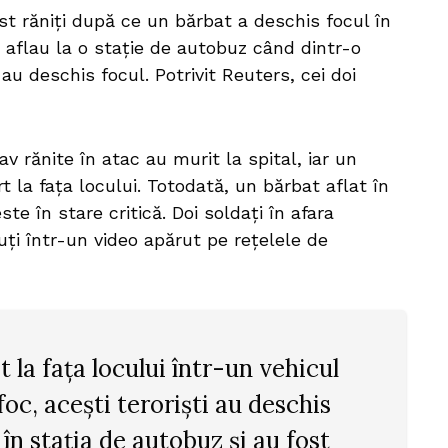
ost răniți după ce un bărbat a deschis focul în
e aflau la o stație de autobuz când dintr-o
 au deschis focul. Potrivit Reuters, cei doi
v rănite în atac au murit la spital, iar un
t la fața locului. Totodată, un bărbat aflat în
ste în stare critică. Doi soldați în afara
zuți într-un video apărut pe rețelele de
t la fața locului într-un vehicul
oc, acești teroriști au deschis
 în stația de autobuz și au fost