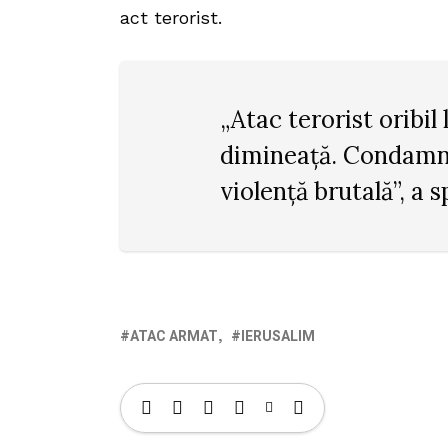
act terorist.
„Atac terorist oribil
dimineață. Condamn
violență brutală”, a
ATAC ARMAT
IERUSALIM