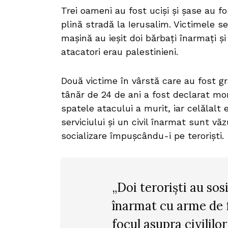
Trei oameni au fost uciși și șase au f
plină stradă la Ierusalim. Victimele s
mașină au ieșit doi bărbați înarmați și
atacatori erau palestinieni.
Două victime în vârstă care au fost gra
tânăr de 24 de ani a fost declarat mor
spatele atacului a murit, iar celălalt e
serviciului și un civil înarmat sunt vă
socializare împușcându-i pe teroriști.
„Doi teroriști au sosi
înarmat cu arme de f
focul asupra civililor