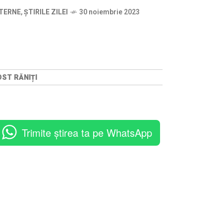
TERNE
,
ȘTIRILE ZILEI
30 noiembrie 2023
OST RĂNIȚI
Trimite știrea ta pe WhatsApp