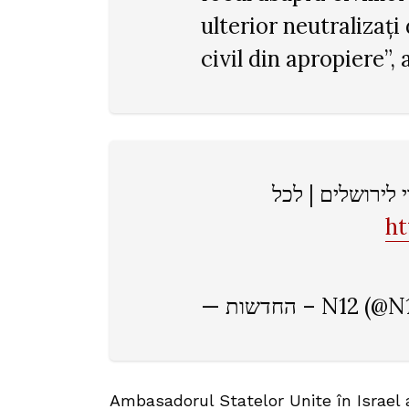
ulterior neutralizați
civil din apropiere”, 
 לירושלים | לכל
ht
— החדשות – N12
Ambasadorul Statelor Unite în Israel