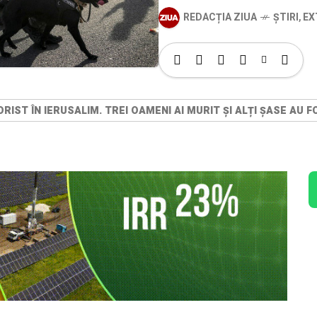
REDACȚIA ZIUA
ȘTIRI
,
EX
ORIST ÎN IERUSALIM. TREI OAMENI AI MURIT ȘI ALȚI ȘASE AU F