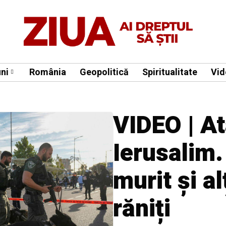
ni
România
Geopolitică
Spiritualitate
Vid
VIDEO | At
Ierusalim.
murit și al
răniți