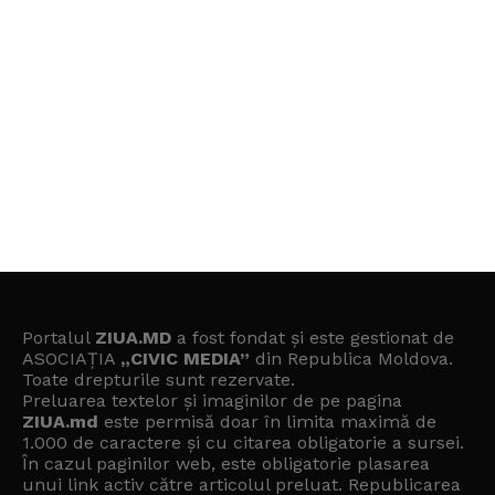
Portalul
ZIUA.MD
a fost fondat și este gestionat de
ASOCIAȚIA
„CIVIC MEDIA”
din Republica Moldova.
Toate drepturile sunt rezervate.
Preluarea textelor și imaginilor de pe pagina
ZIUA.md
este permisă doar în limita maximă de
1.000 de caractere și cu citarea obligatorie a sursei.
În cazul paginilor web, este obligatorie plasarea
unui link activ către articolul preluat. Republicarea