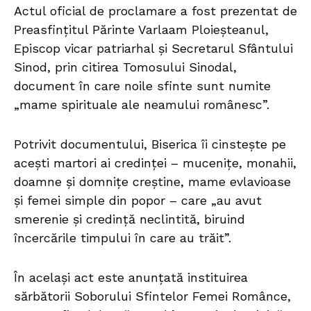
Actul oficial de proclamare a fost prezentat de
Preasfințitul Părinte Varlaam Ploieșteanul,
Episcop vicar patriarhal și Secretarul Sfântului
Sinod, prin citirea Tomosului Sinodal,
document în care noile sfinte sunt numite
„mame spirituale ale neamului românesc”.
Potrivit documentului, Biserica îi cinstește pe
acești martori ai credinței – mucenițe, monahii,
doamne și domnițe creștine, mame evlavioase
și femei simple din popor – care „au avut
smerenie și credință neclintită, biruind
încercările timpului în care au trăit”.
În același act este anunțată instituirea
sărbătorii Soborului Sfintelor Femei Românce,