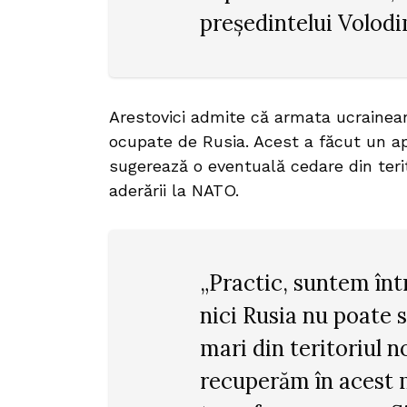
preşedintelui Volodim
Arestovici admite că armata ucraineană
ocupate de Rusia. Acest a făcut un ape
sugerează o eventuală cedare din teri
aderării la NATO.
„Practic, suntem înt
nici Rusia nu poate 
mari din teritoriul n
recuperăm în acest 