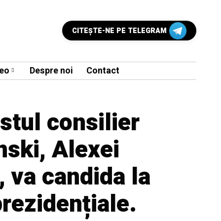
CITEŞTE-NE PE TELEGRAM
eo
Despre noi
Contact
stul consilier
nski, Alexei
, va candida la
prezidențiale.