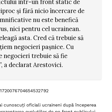
ctului într-un front static de
iproc și fără nicio încercare de
emnificative nu este benefică
us, nici pentru cel ucrainean.
eleagă asta. Cred că trebuie să
țiem negocieri pașnice. Cu
 negocieri trebuie să fie
”, a declarat Arestovici.
s/1720076704654532792
ai cunoscuți oficiali ucraineni după începerea
 prezentarea evoluțiilor de pe front publicului