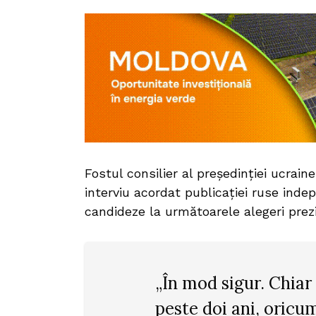
Fostul consilier al preşedinţiei ucrain
interviu acordat publicaţiei ruse ind
candideze la următoarele alegeri prezi
„În mod sigur. Chiar 
peste doi ani, oricu