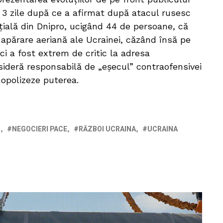
r 3 zile după ce a afirmat după atacul rusesc
nțială din Dnipro, ucigând 44 de persoane, că
 apărare aeriană ale Ucrainei, căzând însă pe
ci a fost extrem de critic la adresa
sideră responsabilă de „eşecul” contraofensivei
opolizeze puterea.
I
NEGOCIERI PACE
RĂZBOI UCRAINA
UCRAINA