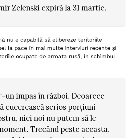
ir Zelenski expiră la 31 martie.
 nu e capabilă să elibereze teritoriile
l la pace în mai multe interviuri recente și
toriile ocupate de armata rusă, în schimbul
r-un impas în război. Deoarece
să cucerească serios porțiuni
ostru, nici noi nu putem să le
moment. Trecând peste aceasta,