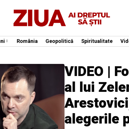
ni
România
Geopolitică
Spiritualitate
Vid
VIDEO | Fo
al lui Zele
Arestovici
alegerile 