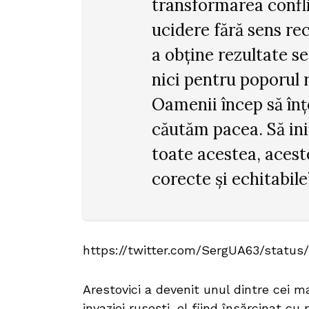
transformarea confli
ucidere fără sens rec
a obține rezultate s
nici pentru poporul r
Oamenii încep să înț
căutăm pacea. Să ini
toate acestea, aceste
corecte și echitabile
https://twitter.com/SergUA63/statu
Arestovici a devenit unul dintre cei m
invaziei rusești, el fiind însărcinat cu