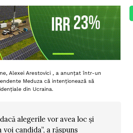
ene, Alexei Arestovici , a anunţat într-un
ependente Meduza că intenţionează să
denţiale din Ucraina.
dacă alegerile vor avea loc și
m voi candida”, a răspuns