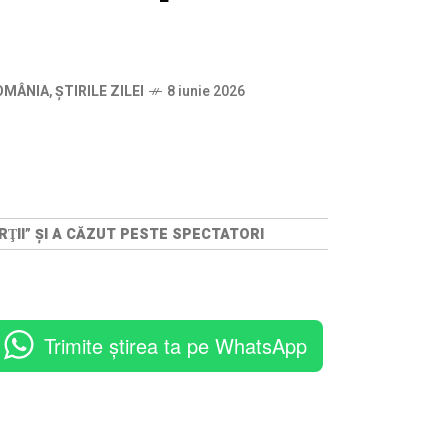
OMÂNIA
,
ȘTIRILE ZILEI
8 iunie 2026
RŢII” ŞI A CĂZUT PESTE SPECTATORI
Trimite știrea ta pe WhatsApp