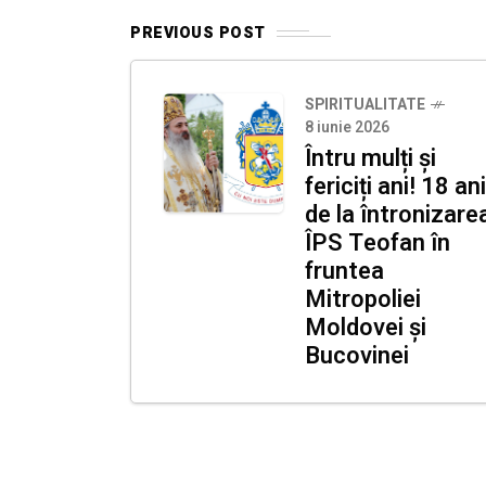
PREVIOUS POST
SPIRITUALITATE
8 iunie 2026
Întru mulți și
fericiți ani! 18 ani
de la întronizare
ÎPS Teofan în
fruntea
Mitropoliei
Moldovei și
Bucovinei