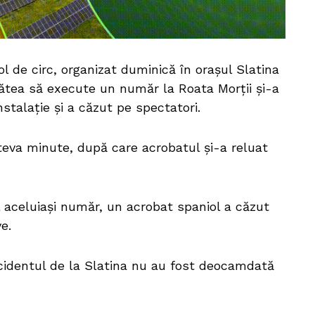
l de circ, organizat duminică în orașul Slatina
ătea să execute un număr la Roata Morții și-a
nstalație și a căzut pe spectatori.
teva minute, după care acrobatul și-a reluat
ul aceluiași număr, un acrobat spaniol a căzut
e.
cidentul de la Slatina nu au fost deocamdată