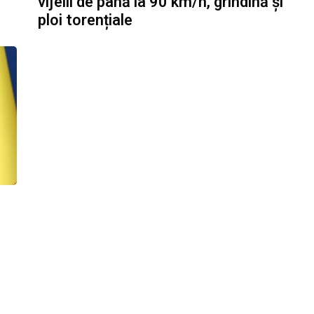
vijelii de până la 90 km/h, grindină și
ploi torențiale