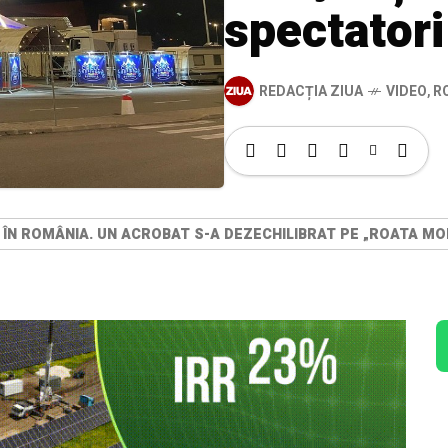
spectatori
REDACȚIA ZIUA
VIDEO
,
R
, ÎN ROMÂNIA. UN ACROBAT S-A DEZECHILIBRAT PE „ROATA MO