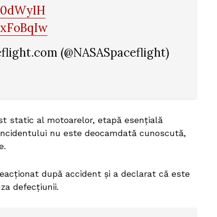
NS0dWyIH
txFoBqIw
light.com (@NASASpaceflight)
t static al motoarelor, etapă esențială
a incidentului nu este deocamdată cunoscută,
e.
reacționat după accident și a declarat că este
za defecțiunii.