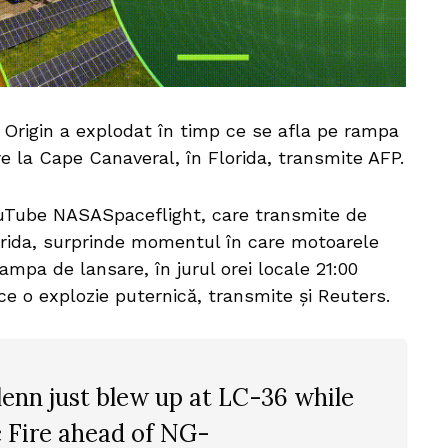
rigin a explodat în timp ce se afla pe rampa
e la Cape Canaveral, în Florida, transmite AFP.
ouTube NASASpaceflight, care transmite de
lorida, surprinde momentul în care motoarele
mpa de lansare, în jurul orei locale 21:00
ce o explozie puternică, transmite şi Reuters.
lenn just blew up at LC-36 while
c Fire ahead of NG-