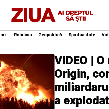
ni
România
Geopolitică
Spiritualitate
Vid
VIDEO | O 
Origin, c
miliardaru
a exploda