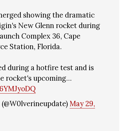
merged showing the dramatic
igin's New Glenn rocket during
t Launch Complex 36, Cape
e Station, Florida.
d during a hotfire test and is
he rocket's upcoming…
NK6YMJyoDQ
 (@W0lverineupdate)
May 29,