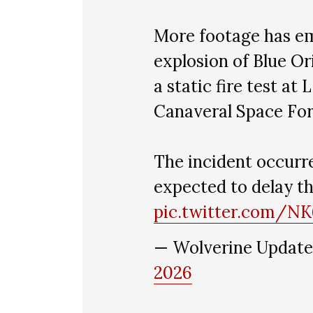
More footage has e
explosion of Blue Or
a static fire test a
Canaveral Space Forc
The incident occurre
expected to delay t
pic.twitter.com/
— Wolverine Update
2026