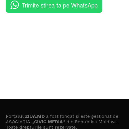
Trimite știrea ta pe WhatsApp
Portalul
ZIUA.MD
a fost fondat și este gestionat de
ASOCIAȚIA
„CIVIC MEDIA”
din Republica Moldova.
Toate drepturile sunt rezervate.