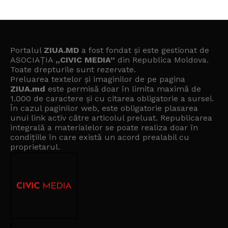
Portalul
ZIUA.MD
a fost fondat și este gestionat de
ASOCIAȚIA
„CIVIC MEDIA”
din Republica Moldova.
Toate drepturile sunt rezervate.
Preluarea textelor și imaginilor de pe pagina
ZIUA.md
este permisă doar în limita maximă de
1.000 de caractere și cu citarea obligatorie a sursei.
În cazul paginilor web, este obligatorie plasarea
unui link activ către articolul preluat. Republicarea
integrală a materialelor se poate realiza doar în
condițiile în care există un
acord prealabil cu
proprietarul
.