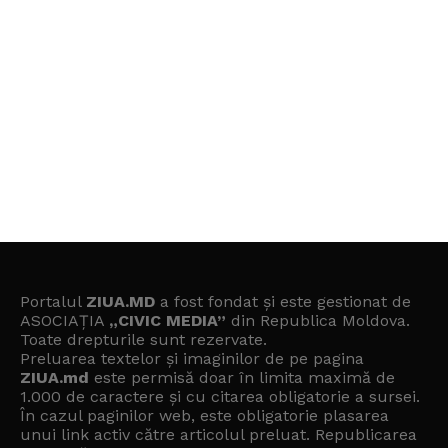
Portalul
ZIUA.MD
a fost fondat și este gestionat de
ASOCIAȚIA
„CIVIC MEDIA”
din Republica Moldova.
Toate drepturile sunt rezervate.
Preluarea textelor și imaginilor de pe pagina
ZIUA.md
este permisă doar în limita maximă de
1.000 de caractere și cu citarea obligatorie a sursei.
În cazul paginilor web, este obligatorie plasarea
unui link activ către articolul preluat. Republicarea