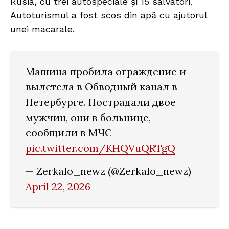
Rusia, cu trei autospeciale și 15 salvatori.
Autoturismul a fost scos din apă cu ajutorul
unei macarale.
Машина пробила ограждение и
вылетела в Обводный канал в
Петербурге. Пострадали двое
мужчин, они в больнице,
сообщили в МЧС
pic.twitter.com/KHQVuQRTgQ
— Zerkalo_newz (@Zerkalo_newz)
April 22, 2026