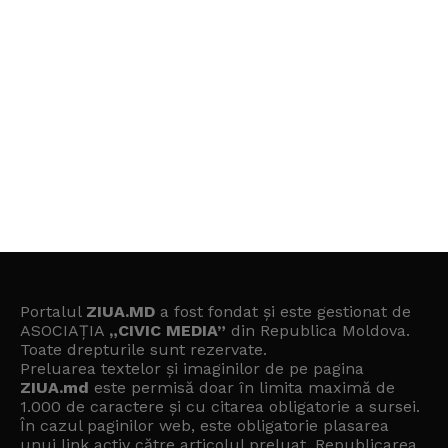
Portalul
ZIUA.MD
a fost fondat și este gestionat de
ASOCIAȚIA
„CIVIC MEDIA”
din Republica Moldova.
Toate drepturile sunt rezervate.
Preluarea textelor și imaginilor de pe pagina
ZIUA.md
este permisă doar în limita maximă de
1.000 de caractere și cu citarea obligatorie a sursei.
În cazul paginilor web, este obligatorie plasarea
unui link activ către articolul preluat. Republicarea