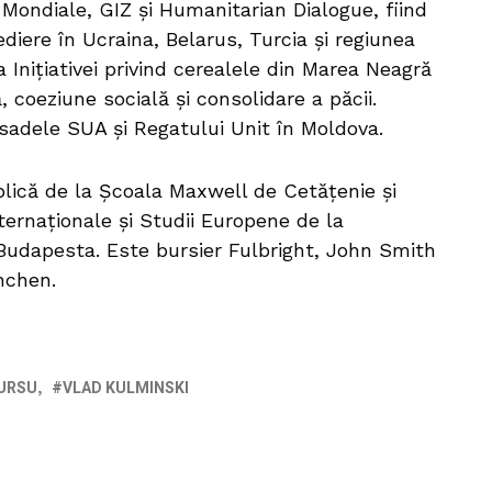
 Mondiale, GIZ și Humanitarian Dialogue, fiind
diere în Ucraina, Belarus, Turcia și regiunea
 Inițiativei privind cerealele din Marea Neagră
 coeziune socială și consolidare a păcii.
asadele SUA și Regatului Unit în Moldova.
lică de la Școala Maxwell de Cetățenie și
nternaționale și Studii Europene de la
Budapesta. Este bursier Fulbright, John Smith
nchen.
 URSU
VLAD KULMINSKI