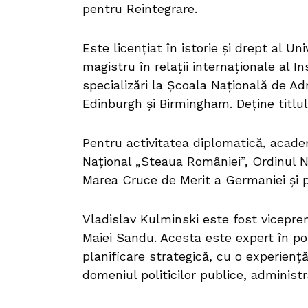
pentru Reintegrare.
Este licențiat în istorie și drept al Un
magistru în relații internaționale al I
specializări la Școala Națională de Admi
Edinburgh și Birmingham. Deține titlul 
Pentru activitatea diplomatică, academ
Național „Steaua României”, Ordinul Na
Marea Cruce de Merit a Germaniei și pr
Vladislav Kulminski este fost viceprem
Maiei Sandu. Acesta este expert în pol
planificare strategică, cu o experienț
domeniul politicilor publice, administra