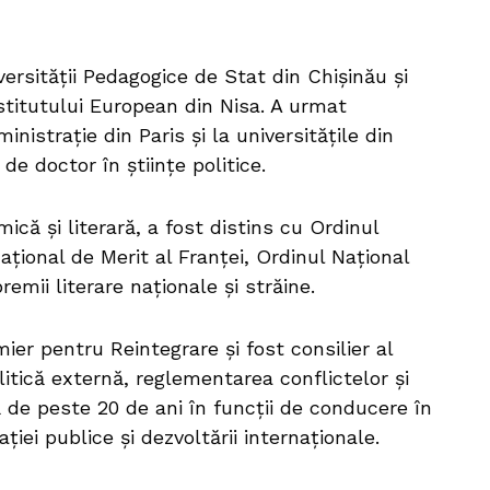
iversității Pedagogice de Stat din Chișinău și
nstitutului European din Nisa. A urmat
nistrație din Paris și la universitățile din
de doctor în științe politice.
ică și literară, a fost distins cu Ordinul
țional de Merit al Franței, Ordinul Național
emii literare naționale și străine.
ier pentru Reintegrare și fost consilier al
itică externă, reglementarea conflictelor și
ă de peste 20 de ani în funcții de conducere în
ției publice și dezvoltării internaționale.