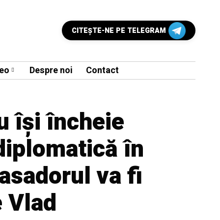
CITEŞTE-NE PE TELEGRAM
eo
Despre noi
Contact
u își încheie
diplomatică în
sadorul va fi
e Vlad