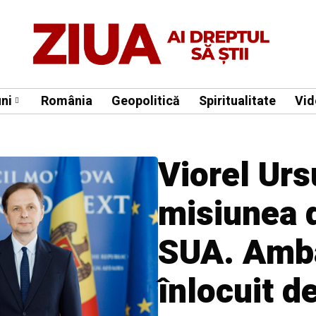
ni
România
Geopolitică
Spiritualitate
Vid
Viorel Urs
misiunea 
SUA. Amba
înlocuit d