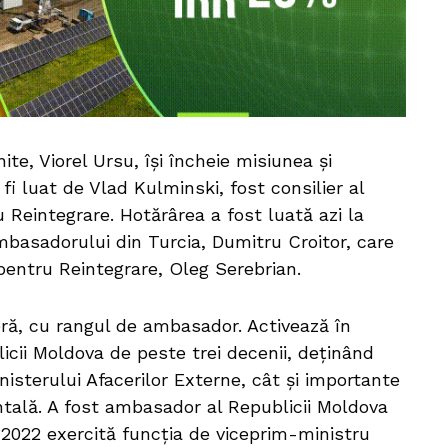
e, Viorel Ursu, își încheie misiunea și
fi luat de Vlad Kulminski, fost consilier al
 Reintegrare. Hotărârea a fost luată azi la
basadorului din Turcia, Dumitru Croitor, care
r pentru Reintegrare, Oleg Serebrian.
ră, cu rangul de ambasador. Activează în
licii Moldova de peste trei decenii, deținând
nisterului Afacerilor Externe, cât și importante
tală. A fost ambasador al Republicii Moldova
e 2022 exercită funcția de viceprim-ministru