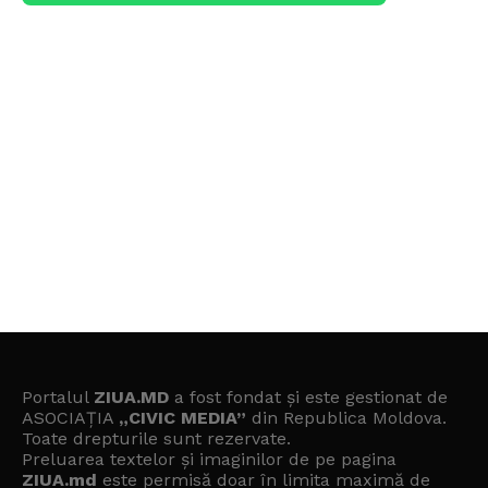
Portalul
ZIUA.MD
a fost fondat și este gestionat de
ASOCIAȚIA
„CIVIC MEDIA”
din Republica Moldova.
Toate drepturile sunt rezervate.
Preluarea textelor și imaginilor de pe pagina
ZIUA.md
este permisă doar în limita maximă de