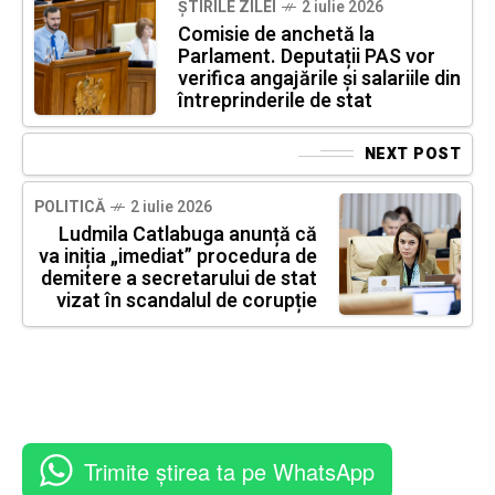
ȘTIRILE ZILEI
2 iulie 2026
Comisie de anchetă la
Parlament. Deputații PAS vor
verifica angajările și salariile din
întreprinderile de stat
NEXT POST
POLITICĂ
2 iulie 2026
Ludmila Catlabuga anunță că
va iniția „imediat” procedura de
demitere a secretarului de stat
vizat în scandalul de corupție
Trimite știrea ta pe WhatsApp