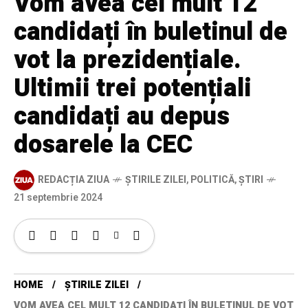
Vom avea cel mult 12
candidați în buletinul de
vot la prezidențiale.
Ultimii trei potențiali
candidați au depus
dosarele la CEC
REDACȚIA ZIUA
ȘTIRILE ZILEI
,
POLITICĂ
,
ȘTIRI
21 septembrie 2024
HOME
ȘTIRILE ZILEI
VOM AVEA CEL MULT 12 CANDIDAȚI ÎN BULETINUL DE VOT