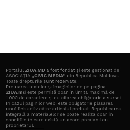
Portalul
ZIUA.MD
a fost fondat și este gestionat de
ASOCIAȚIA
„CIVIC MEDIA”
din Republica Moldova.
Toate drepturile sunt rezervate.
Preluarea textelor și imaginilor de pe pagina
ZIUA.md
este permisă doar în limita maximă de
1.000 de caractere și cu citarea obligatorie a sursei.
În cazul paginilor web, este obligatorie plasarea
unui link activ către articolul preluat. Republicarea
integrală a materialelor se poate realiza doar în
condițiile în care există un
acord prealabil cu
proprietarul
.