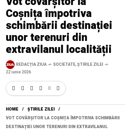
Vot covârșitor la
Coșnița împotriva
schimbării destinației
unor terenuri din
extravilanul localității
REDACȚIA ZIUA
SOCIETATE
,
ȘTIRILE ZILEI
22 iunie 2026
HOME
ȘTIRILE ZILEI
VOT COVÂRȘITOR LA COȘNIȚA ÎMPOTRIVA SCHIMBĂRII
DESTINAȚIEI UNOR TERENURI DIN EXTRAVILANUL