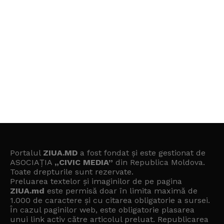
Portalul
ZIUA.MD
a fost fondat și este gestionat de
ASOCIAȚIA
„CIVIC MEDIA”
din Republica Moldova.
Toate drepturile sunt rezervate.
Preluarea textelor și imaginilor de pe pagina
ZIUA.md
este permisă doar în limita maximă de
1.000 de caractere și cu citarea obligatorie a sursei.
În cazul paginilor web, este obligatorie plasarea
unui link activ către articolul preluat. Republicarea