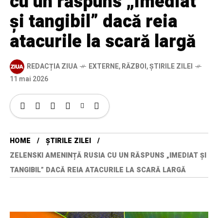
cu un răspuns „imediat
și tangibil” dacă reia
atacurile la scară largă
REDACȚIA ZIUA
EXTERNE
,
RĂZBOI
,
ȘTIRILE ZILEI
11 mai 2026
HOME
ȘTIRILE ZILEI
ZELENSKI AMENINȚĂ RUSIA CU UN RĂSPUNS „IMEDIAT ȘI
TANGIBIL” DACĂ REIA ATACURILE LA SCARĂ LARGĂ