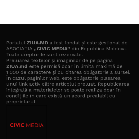
Portalul
ZIUA.MD
a fost fondat și este gestionat de
ASOCIAȚIA
„CIVIC MEDIA”
din Republica Moldova.
Toate drepturile sunt rezervate.
Preluarea textelor și imaginilor de pe pagina
ZIUA.md
este permisă doar în limita maximă de
1.000 de caractere și cu citarea obligatorie a sursei.
În cazul paginilor web, este obligatorie plasarea
unui link activ către articolul preluat. Republicarea
integrală a materialelor se poate realiza doar în
condițiile în care există un
acord prealabil cu
proprietarul
.