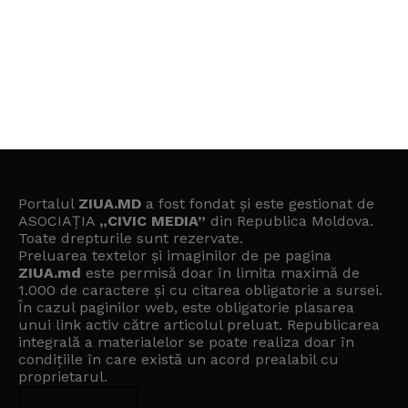
Portalul
ZIUA.MD
a fost fondat și este gestionat de
ASOCIAȚIA
„CIVIC MEDIA”
din Republica Moldova.
Toate drepturile sunt rezervate.
Preluarea textelor și imaginilor de pe pagina
ZIUA.md
este permisă doar în limita maximă de
1.000 de caractere și cu citarea obligatorie a sursei.
În cazul paginilor web, este obligatorie plasarea
unui link activ către articolul preluat. Republicarea
integrală a materialelor se poate realiza doar în
condițiile în care există un
acord prealabil cu
proprietarul
.