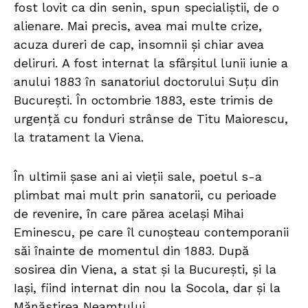
fost lovit ca din senin, spun specialiştii, de o
alienare. Mai precis, avea mai multe crize,
acuza dureri de cap, insomnii și chiar avea
deliruri. A fost internat la sfârşitul lunii iunie a
anului 1883 în sanatoriul doctorului Suțu din
București. În octombrie 1883, este trimis de
urgență cu fonduri strânse de Titu Maiorescu,
la tratament la Viena.
În ultimii șase ani ai vieții sale, poetul s-a
plimbat mai mult prin sanatorii, cu perioade
de revenire, în care părea același Mihai
Eminescu, pe care îl cunoșteau contemporanii
săi înainte de momentul din 1883. După
sosirea din Viena, a stat și la Bucureşti, și la
Iaşi, fiind internat din nou la Socola, dar și la
Mănăstirea Neamțului.