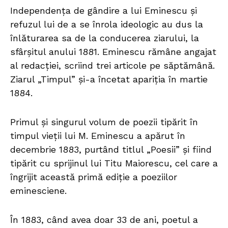
Independența de gândire a lui Eminescu și
refuzul lui de a se înrola ideologic au dus la
înlăturarea sa de la conducerea ziarului, la
sfârșitul anului 1881. Eminescu rămâne angajat
al redacţiei, scriind trei articole pe săptămână.
Ziarul „Timpul” și-a încetat apariția în martie
1884.
Primul și singurul volum de poezii tipărit în
timpul vieţii lui M. Eminescu a apărut în
decembrie 1883, purtând titlul „Poesii” și fiind
tipărit cu sprijinul lui Titu Maiorescu, cel care a
îngrijit această primă ediție a poeziilor
eminesciene.
În 1883, când avea doar 33 de ani, poetul a