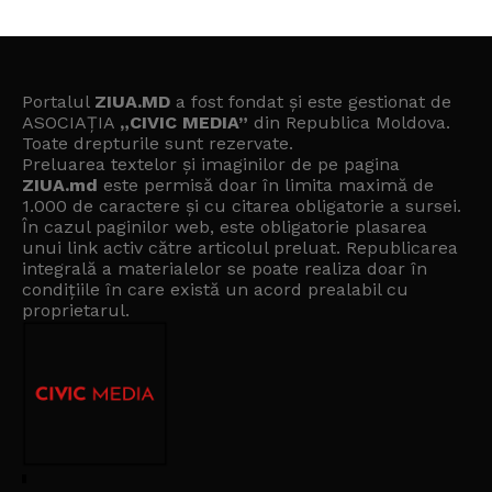
Portalul
ZIUA.MD
a fost fondat și este gestionat de
ASOCIAȚIA
„CIVIC MEDIA”
din Republica Moldova.
Toate drepturile sunt rezervate.
Preluarea textelor și imaginilor de pe pagina
ZIUA.md
este permisă doar în limita maximă de
1.000 de caractere și cu citarea obligatorie a sursei.
În cazul paginilor web, este obligatorie plasarea
unui link activ către articolul preluat. Republicarea
integrală a materialelor se poate realiza doar în
condițiile în care există un
acord prealabil cu
proprietarul
.