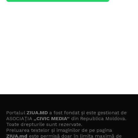
Portalul
ZIUA.MD
a fost fondat și este gestionat de
ASOCIAȚIA
„CIVIC MEDIA”
din Republica Moldova.
Toate drepturile sunt rezervate.
Preluarea textelor și imaginilor de pe pagina
ZIUA.md
este permisă doar în limita maximă de