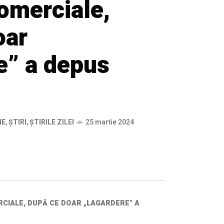
comerciale,
oar
e” a depus
IE
,
ȘTIRI
,
ȘTIRILE ZILEI
25 martie 2024
CIALE, DUPĂ CE DOAR „LAGARDERE” A