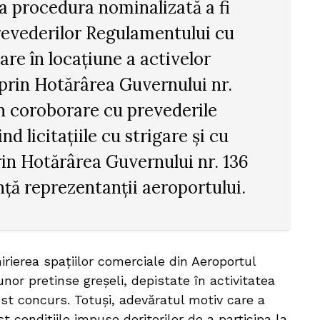
ra procedura nominalizată a fi
 prevederilor Regulamentului cu
are în locaţiune a activelor
 prin Hotărârea Guvernului nr.
n coroborare cu prevederile
d licitațiile cu strigare și cu
in Hotărârea Guvernului nr. 136
nță reprezentanții aeroportului.
irierea spațiilor comerciale din Aeroportul
nor pretinse greșeli, depistate în activitatea
st concurs. Totuși, adevăratul motiv care a
st condițiile impuse doritorilor de a participa la