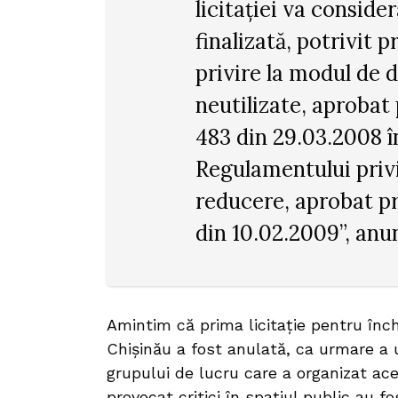
licitației va conside
finalizată, potrivit
privire la modul de d
neutilizate, aprobat
483 din 29.03.2008 î
Regulamentului privin
reducere, aprobat pr
din 10.02.2009”, anu
Amintim că prima licitație pentru înch
Chișinău a fost anulată, ca urmare a u
grupului de lucru care a organizat ace
provocat critici în spațiul public au fo