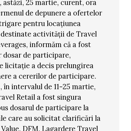
, astăzi, 25 martie, curent, ora
 termenul de depunere a ofertelor
strigare pentru locațiunea
 destinate activității de Travel
everages, informăm că a fost
 dosar de participare,
 licitație a decis prelungirea
re a cererilor de participare.
, în intervalul de 11-25 martie,
avel Retail a fost singura
s dosarul de participare la
le care au solicitat clarificări la
t Value, DFM, Lagardere Travel