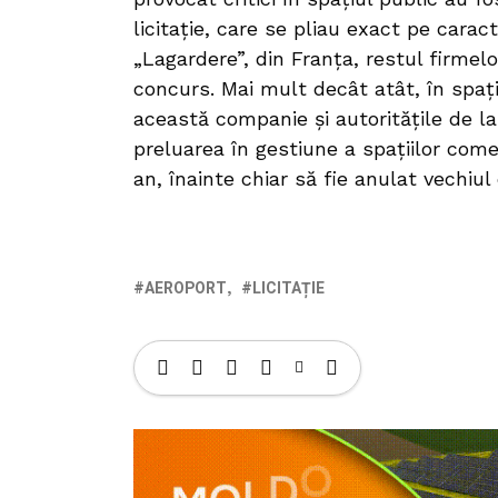
licitație, care se pliau exact pe carac
„Lagardere”, din Franța, restul firme
concurs. Mai mult decât atât, în spaț
această companie și autoritățile de la
preluarea în gestiune a spațiilor com
an, înainte chiar să fie anulat vechiu
AEROPORT
LICITAȚIE