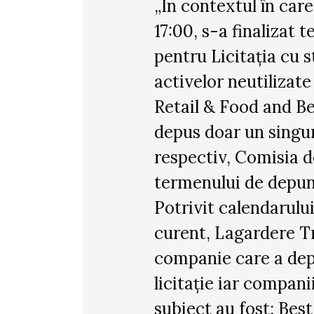
„În contextul în care
17:00, s-a finalizat
pentru Licitația cu 
activelor neutilizate
Retail & Food and B
depus doar un singur
respectiv, Comisia de
termenului de depune
Potrivit calendarului
curent, Lagardere Tr
companie care a depu
licitație iar companii
subiect au fost: Bes