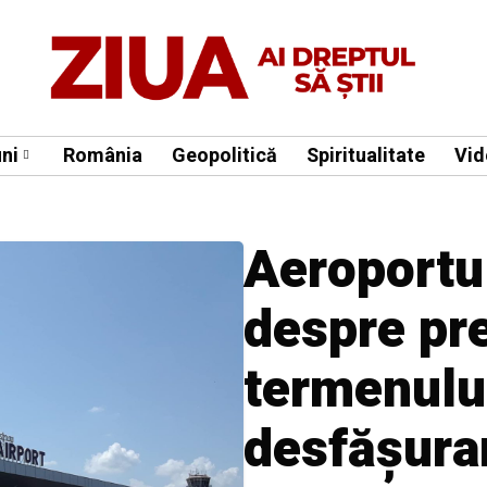
ni
România
Geopolitică
Spiritualitate
Vid
Aeroportu
despre pr
termenulu
desfășurare