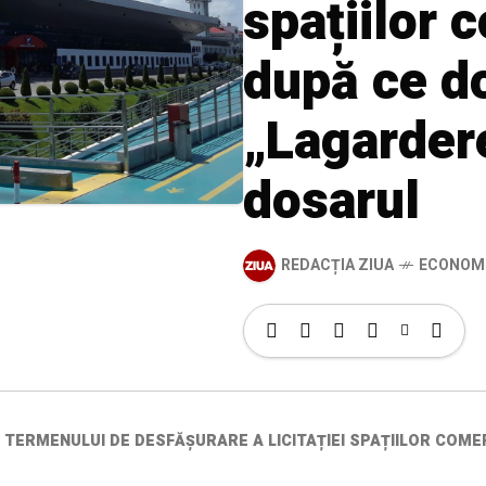
spațiilor 
după ce d
„Lagarder
dosarul
REDACȚIA ZIUA
ECONOM
ERMENULUI DE DESFĂȘURARE A LICITAȚIEI SPAȚIILOR COMER