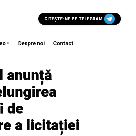
CITEŞTE-NE PE TELEGRAM
eo
Despre noi
Contact
l anunță
elungirea
i de
 a licitației