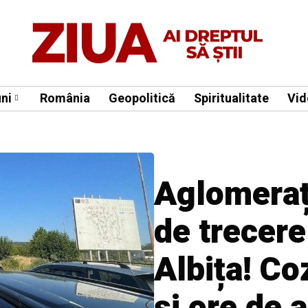
ni
România
Geopolitică
Spiritualitate
Vid
Aglomeraț
de trecere
Albița! Co
și ore de 