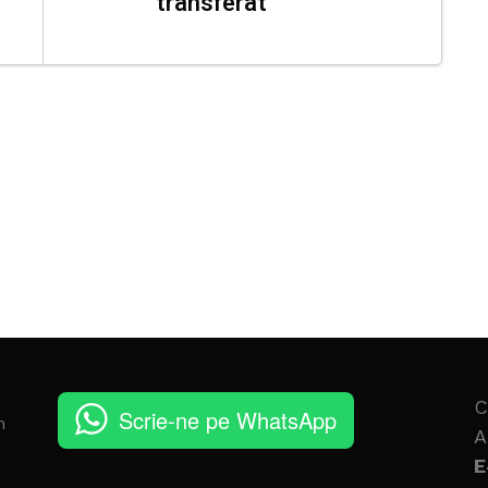
transferat
C
Scrie-ne pe WhatsApp
n
A
E