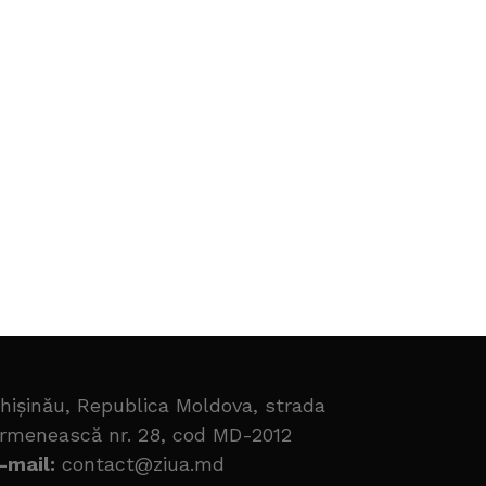
hișinău, Republica Moldova, strada
rmenească nr. 28, cod MD-2012
-mail:
contact@ziua.md