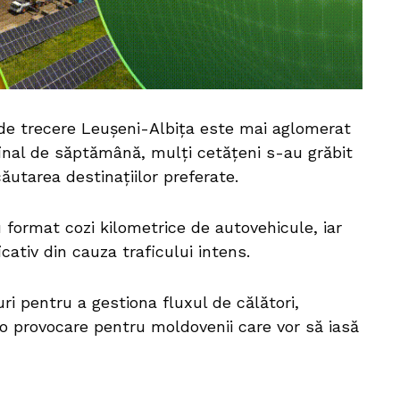
l de trecere Leușeni-Albița este mai aglomerat
 final de săptămână, mulți cetățeni s-au grăbit
utarea destinațiilor preferate.
u format cozi kilometrice de autovehicule, iar
cativ din cauza traficului intens.
ri pentru a gestiona fluxul de călători,
o provocare pentru moldovenii care vor să iasă