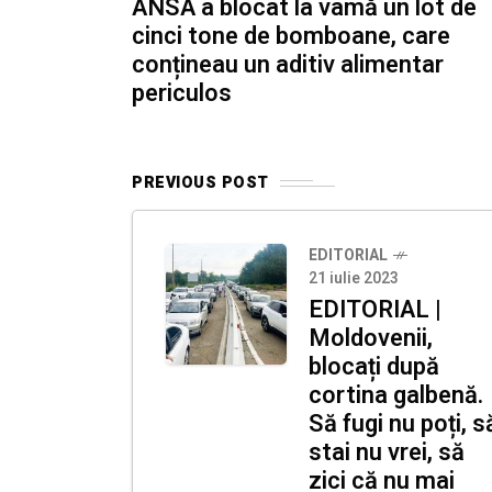
ANSA a blocat la vamă un lot de
cinci tone de bomboane, care
conțineau un aditiv alimentar
periculos
PREVIOUS POST
EDITORIAL
21 iulie 2023
EDITORIAL |
Moldovenii,
blocați după
cortina galbenă.
Să fugi nu poți, s
stai nu vrei, să
zici că nu mai