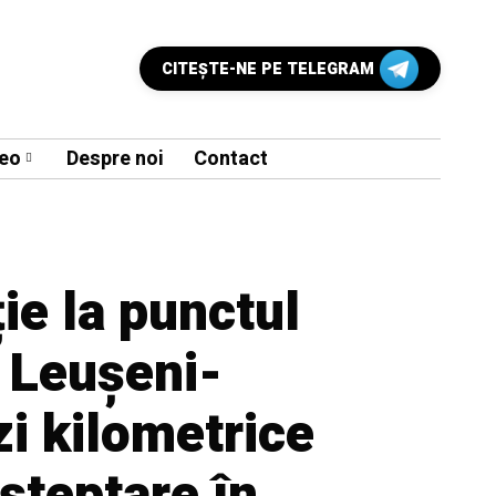
CITEŞTE-NE PE TELEGRAM
eo
Despre noi
Contact
ie la punctul
 Leușeni-
zi kilometrice
așteptare în