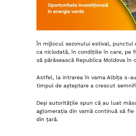
În mijlocul sezonului estival, punctu
ca niciodată, în condițiile în care, pe
să părăsească Republica Moldova în că
Astfel, la intrarea în vama Albița s-a
timpul de așteptare a crescut semnifi
Deși autoritățile spun că au luat măsu
aglomerația din vamă continuă să fie 
din țară.