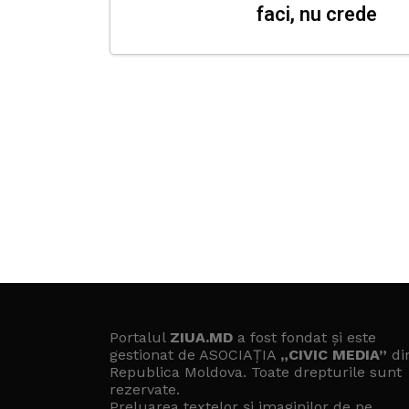
faci, nu crede
Portalul
ZIUA.MD
a fost fondat și este
gestionat de ASOCIAȚIA
„CIVIC MEDIA”
di
Republica Moldova. Toate drepturile sunt
rezervate.
Preluarea textelor și imaginilor de pe