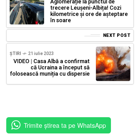
Aglomerație la punctul de
trecere Leușeni-Albița! Cozi
kilometrice și ore de așteptare
în soare
NEXT POST
ȘTIRI
21 iulie 2023
VIDEO | Casa Albă a confirmat
că Ucraina a început să
folosească muniția cu dispersie
Trimite știrea ta pe WhatsApp