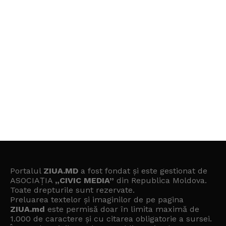
Portalul
ZIUA.MD
a fost fondat și este gestionat de
ASOCIAȚIA
„CIVIC MEDIA”
din Republica Moldova.
Toate drepturile sunt rezervate.
Preluarea textelor și imaginilor de pe pagina
ZIUA.md
este permisă doar în limita maximă de
1.000 de caractere și cu citarea obligatorie a sursei.