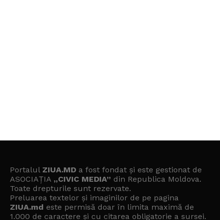
Portalul
ZIUA.MD
a fost fondat și este gestionat de
ASOCIAȚIA
„CIVIC MEDIA”
din Republica Moldova.
Toate drepturile sunt rezervate.
Preluarea textelor și imaginilor de pe pagina
ZIUA.md
este permisă doar în limita maximă de
1.000 de caractere și cu citarea obligatorie a sursei.