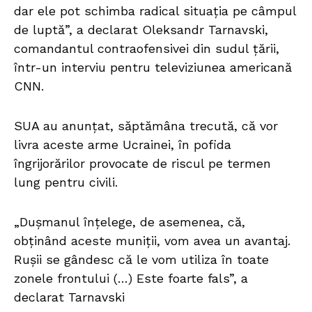
dar ele pot schimba radical situaţia pe câmpul
de luptă”, a declarat Oleksandr Tarnavski,
comandantul contraofensivei din sudul ţării,
într-un interviu pentru televiziunea americană
CNN.
SUA au anunţat, săptămâna trecută, că vor
livra aceste arme Ucrainei, în pofida
îngrijorărilor provocate de riscul pe termen
lung pentru civili.
„Duşmanul înţelege, de asemenea, că,
obţinând aceste muniţii, vom avea un avantaj.
Ruşii se gândesc că le vom utiliza în toate
zonele frontului (…) Este foarte fals”, a
declarat Tarnavski