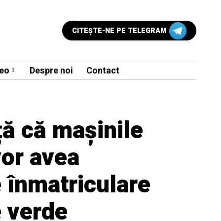
CITEŞTE-NE PE TELEGRAM
eo
Despre noi
Contact
ă că mașinile
vor avea
 înmatriculare
e verde