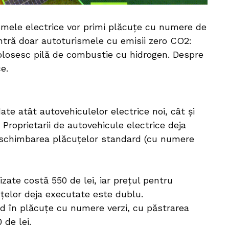
smele electrice vor primi plăcuțe cu numere de
intră doar autoturismele cu emisii zero CO2:
folosesc pilă de combustie cu hidrogen. Despre
ce.
ate atât autovehiculelor electrice noi, cât și
 Proprietarii de autovehicule electrice deja
ta schimbarea plăcuțelor standard (cu numere
zate costă 550 de lei, iar prețul pentru
uțelor deja executate este dublu.
d în plăcuțe cu numere verzi, cu păstrarea
 de lei.