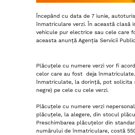
Începând cu data de 7 iunie, autoturi
înmatriculare verzi. În această clasă 
vehicule pur electrice sau cele care 
aceasta anunță Agenția Servicii Publi
Plăcuțele cu numere verzi vor fi acord
celor care au fost deja înmatriculate.
înmatriculate, la dorință, pot solici
negre) pe cele cu cele verzi.
Plăcuțele cu numere verzi nepersonali
plăcuțele, la alegere, din stocul plăc
Preschimbarea plăcuțelor din standar
numărului de înmatriculare, costă 550