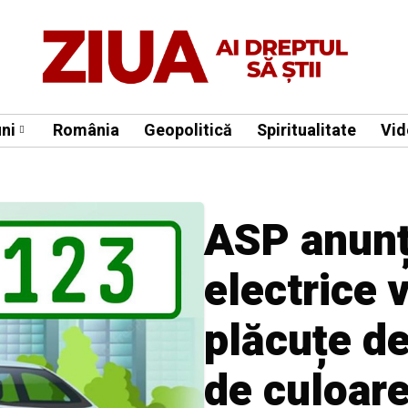
ni
România
Geopolitică
Spiritualitate
Vid
ASP anunț
electrice 
plăcuțe de
de culoar