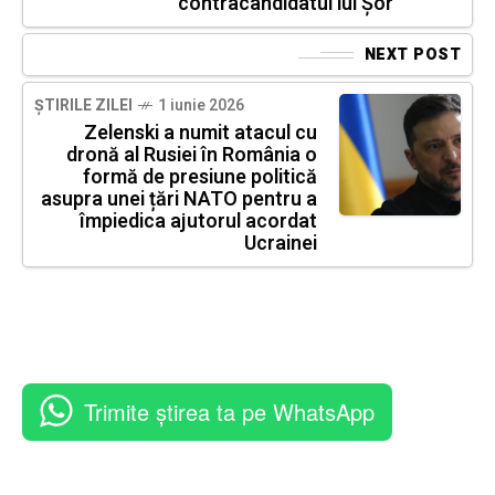
contracandidatul lui Șor
NEXT POST
ȘTIRILE ZILEI
1 iunie 2026
Zelenski a numit atacul cu
dronă al Rusiei în România o
formă de presiune politică
asupra unei țări NATO pentru a
împiedica ajutorul acordat
Ucrainei
Trimite știrea ta pe WhatsApp