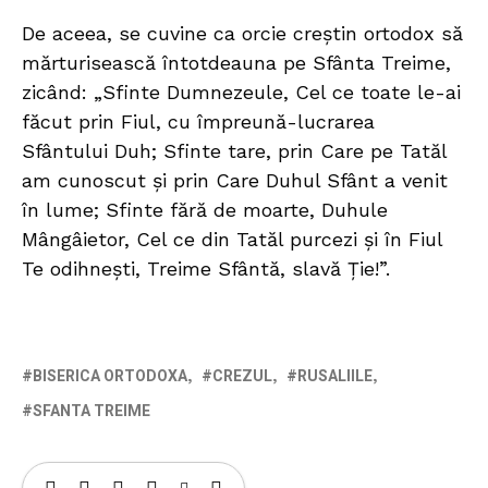
De aceea, se cuvine ca orcie creștin ortodox să
mărturisească întotdeauna pe Sfânta Treime,
zicând: „Sfinte Dumnezeule, Cel ce toate le-ai
făcut prin Fiul, cu împreună-lucrarea
Sfântului Duh; Sfinte tare, prin Care pe Tatăl
am cunoscut şi prin Care Duhul Sfânt a venit
în lume; Sfinte fără de moarte, Duhule
Mângâietor, Cel ce din Tatăl purcezi şi în Fiul
Te odihneşti, Treime Sfântă, slavă Ţie!”.
BISERICA ORTODOXA
CREZUL
RUSALIILE
SFANTA TREIME