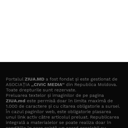
Portalul
ZIUA.MD
a fost fondat și este gestionat de
ASOCIAȚIA
„CIVIC MEDIA”
din Republica Moldova.
Toate drepturile sunt rezervate.
Preluarea textelor și imaginilor de pe pagina
ZIUA.md
este permisă doar în limita maximă de
1.000 de caractere și cu citarea obligatorie a sursei.
În cazul paginilor web, este obligatorie plasarea
unui link activ către articolul preluat. Republicarea
integrală a materialelor se poate realiza doar în
condițiile în care există un
acord prealabil cu