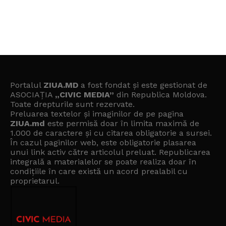
Portalul
ZIUA.MD
a fost fondat și este gestionat de
ASOCIAȚIA
„CIVIC MEDIA”
din Republica Moldova.
Toate drepturile sunt rezervate.
Preluarea textelor și imaginilor de pe pagina
ZIUA.md
este permisă doar în limita maximă de
1.000 de caractere și cu citarea obligatorie a sursei.
În cazul paginilor web, este obligatorie plasarea
unui link activ către articolul preluat. Republicarea
integrală a materialelor se poate realiza doar în
condițiile în care există un
acord prealabil cu
proprietarul
.