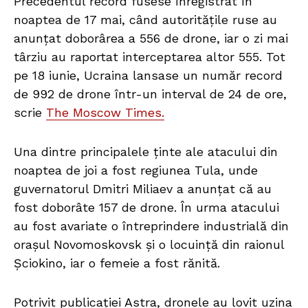
Precedentul record fusese înregistrat în
noaptea de 17 mai, când autoritățile ruse au
anunțat doborârea a 556 de drone, iar o zi mai
târziu au raportat interceptarea altor 555. Tot
pe 18 iunie, Ucraina lansase un număr record
de 992 de drone într-un interval de 24 de ore,
scrie
The Moscow Times.
Una dintre principalele ținte ale atacului din
noaptea de joi a fost regiunea Tula, unde
guvernatorul Dmitri Miliaev a anunțat că au
fost doborâte 157 de drone. În urma atacului
au fost avariate o întreprindere industrială din
orașul Novomoskovsk și o locuință din raionul
Șciokino, iar o femeie a fost rănită.
Potrivit publicației Astra, dronele au lovit uzina