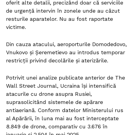
oferit alte detalii, precizând doar că serviciile
de urgență intervin în zonele unde au căzut
resturile aparatelor. Nu au fost raportate
victime.
Din cauza atacului, aeroporturile Domodedovo,
Vnukovo și Șeremetievo au introdus temporar
restricții privind decolările și aterizările.
Potrivit unei analize publicate anterior de The
Wall Street Journal, Ucraina își intensifică
atacurile cu drone asupra Rusiei,
suprasolicitând sistemele de apărare
antiaeriană. Conform datelor Ministerului rus
al Apărării, în luna mai au fost interceptate
8.849 de drone, comparativ cu 3.676 în
ianuarie și 2.504 în mai 2025.