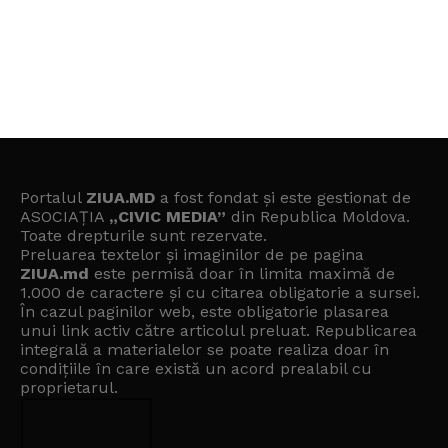
Portalul
ZIUA.MD
a fost fondat și este gestionat de
ASOCIAȚIA
„CIVIC MEDIA”
din Republica Moldova.
Toate drepturile sunt rezervate.
Preluarea textelor și imaginilor de pe pagina
ZIUA.md
este permisă doar în limita maximă de
1.000 de caractere și cu citarea obligatorie a sursei.
În cazul paginilor web, este obligatorie plasarea
unui link activ către articolul preluat. Republicarea
integrală a materialelor se poate realiza doar în
condițiile în care există un
acord prealabil cu
proprietarul
.