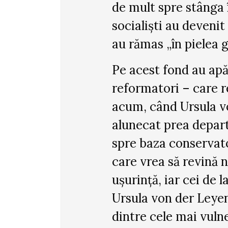
de mult spre stânga 
socialiști au devenit
au rămas „în pielea g
Pe acest fond au apă
reformatori – care r
acum, când Ursula vo
alunecat prea depart
spre baza conservato
care vrea să revină n
ușurință, iar cei de l
Ursula von der Leyen
dintre cele mai vulne