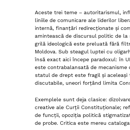
Aceste trei teme – autoritarismul, inf
liniile de comunicare ale liderilor liber
internă, finanțări redirecționate și c
amintească de discursul politic de la
grilă ideologică este preluată fără fil
Moldova. Sub steagul luptei cu oligarhi
însă exact aici începe paradoxul: în UE
este contrabalansată de mecanisme d
statul de drept este fragil și aceleași
discutabile, uneori forțând limita Cons
Exemplele sunt deja clasice: dizolvar
creative ale Curții Constituționale; r
de funcții, opoziția politică stigmatiz
de probe. Critica este mereu cataloga