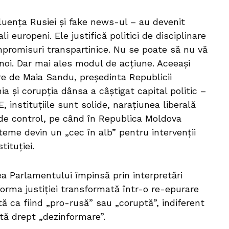
luența Rusiei și fake news-ul – au devenit
ali europeni. Ele justifică politici de disciplinare
ompromisuri transpartinice. Nu se poate să nu vă
 noi. Dar mai ales modul de acțiune. Aceeași
tre de Maia Sandu, președinta Republicii
a și corupția dânsa a câștigat capital politic –
, instituțiile sunt solide, narațiunea liberală
e control, pe când în Republica Moldova
 teme devin un „cec în alb” pentru intervenții
tituției.
ea Parlamentului împinsă prin interpretări
eforma justiției transformată într-o re-epurare
ată ca fiind „pro-rusă” sau „coruptă”, indiferent
tă drept „dezinformare”.