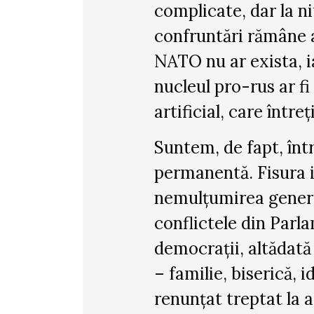
complicate, dar la n
confruntări rămâne a
NATO nu ar exista, ia
nucleul pro-rus ar f
artificial, care între
Suntem, de fapt, înt
permanentă. Fisura i
nemulțumirea general
conflictele din Parl
democrații, altădată 
– familie, biserică, 
renunțat treptat la