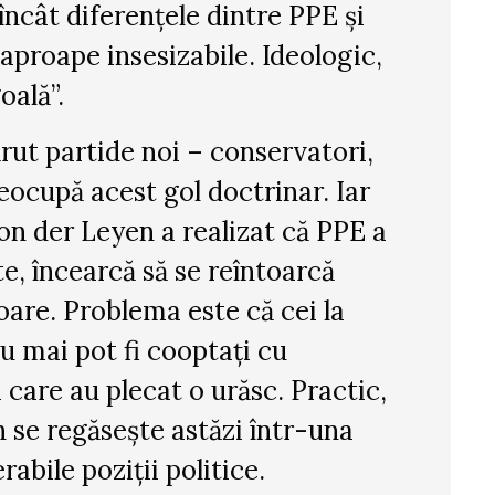
încât diferențele dintre PPE și
 aproape insesizabile. Ideologic,
oală”.
rut partide noi – conservatori,
eocupă acest gol doctrinar. Iar
n der Leyen a realizat că PPE a
e, încearcă să se reîntoarcă
are. Problema este că cei la
u mai pot fi cooptați cu
a care au plecat o urăsc. Practic,
 se regăsește astăzi într-una
rabile poziții politice.