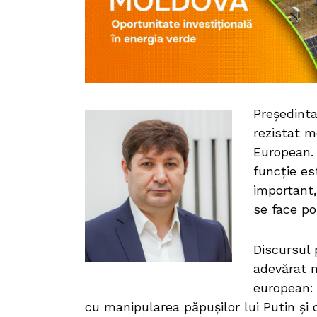
Președinta
rezistat m
European. 
funcție es
important,
se face po
Discursul 
adevărat m
european: 
cu manipularea păpușilor lui Putin și 