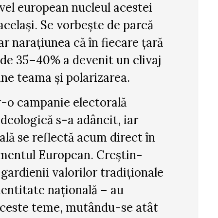
ivel european nucleul acestei
celași. Se vorbește de parcă
r narațiunea că în fiecare țară
i de 35–40% a devenit un clivaj
ține teama și polarizarea.
r-o campanie electorală
deologică s-a adâncit, iar
ă se reflectă acum direct în
amentul European. Creștin-
gardienii valorilor tradiționale
identitate națională – au
 aceste teme, mutându-se atât