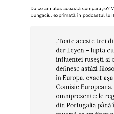
De ce am ales această comparație? Vă 
Dungaciu, exprimată în podcastul lui 
„Toate aceste trei di
der Leyen – lupta cu
influenței rusești ș
definesc astăzi filos
în Europa, exact aș
Comisie Europeană.
omniprezente: le reg
din Portugalia până 