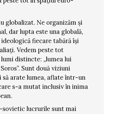
u peste tot în spațiul euro-
au globalizat. Ne organizăm și
al, dar lupta este una globală,
 ideologică fiecare tabără își
 aliați. Vedem peste tot
lumi distincte: „lumea lui
 Soros”. Sunt două viziuni
 să arate lumea, aflate într-un
are s-a mutat inclusiv în inima
ean.
t-sovietic lucrurile sunt mai