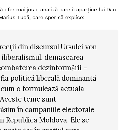
ofer mai jos o analiză care îi aparține lui Dan
Marius Tucă, care sper să explice:
recții din discursul Ursulei von
 iliberalismul, demascarea
i combaterea dezinformării –
ofia politică liberală dominantă
a cum o formulează actuala
 Aceste teme sunt
ăsim în campaniile electorale
în Republica Moldova. Ele se