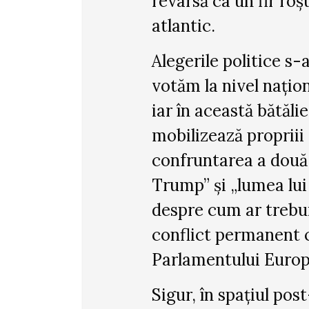
revarsă ca un fir roș
atlantic.
Alegerile politice s-
votăm la nivel națion
iar în această bătălie
mobilizează propriii
confruntarea a două 
Trump” și „lumea lui
despre cum ar trebui
conflict permanent c
Parlamentului Europ
Sigur, în spațiul pos