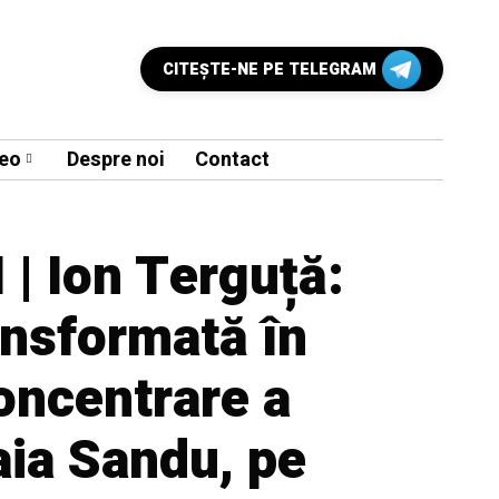
CITEŞTE-NE PE TELEGRAM
eo
Despre noi
Contact
| Ion Terguță:
ansformată în
oncentrare a
aia Sandu, pe