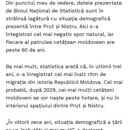
Din punctul meu de vedere, datele prezentate
de Biroul Național de Statistică sunt în
strâînsă legătură cu situația demografică
prezentă între Prut și Nistru. Aici s-a
întegistrat cel mai negativ spor natural, iar
fiecare al patrulea cetățean moldovean are
peste 60 de ani.
Ba mai mult, statistica arată că, în ultimii trei
ani, s-a înregistrat cel mai înalt ritm de
migrație din istoria Republicii Moldova. Cel mai
probabil, după 2029, cei mai mulți cetățeni
moldoveni se vor naște peste hotare, și nu în
interiorul spațiului dintre Prut și Nistru.
„În viitorii zece ani, situația demografică a țării
se va înrăutăți și mai mult”, a declarat