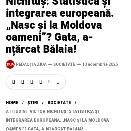
Nichituș: Statistica și
integrarea europeană.
„Nasc și la Moldova
oameni”? Gata, a-
nțărcat Bălaia!
REDACȚIA ZIUA
SOCIETATE
10 noiembrie 2025
HOME
ȘTIRI
SOCIETATE
ATITUDINI | VICTOR NICHITUȘ: STATISTICA ȘI
INTEGRAREA EUROPEANĂ. „NASC ȘI LA MOLDOVA
OAMENI”? GATA, A-NȚĂRCAT BĂLAIA!