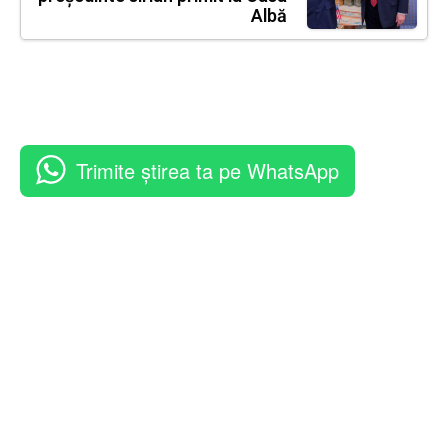
Albă
Trimite știrea ta pe WhatsApp