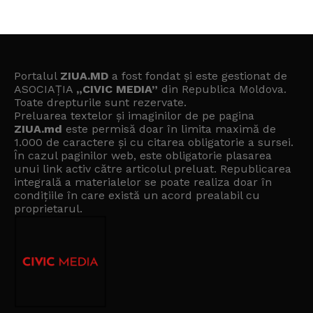
Portalul
ZIUA.MD
a fost fondat și este gestionat de
ASOCIAȚIA
„CIVIC MEDIA”
din Republica Moldova.
Toate drepturile sunt rezervate.
Preluarea textelor și imaginilor de pe pagina
ZIUA.md
este permisă doar în limita maximă de
1.000 de caractere și cu citarea obligatorie a sursei.
În cazul paginilor web, este obligatorie plasarea
unui link activ către articolul preluat. Republicarea
integrală a materialelor se poate realiza doar în
condițiile în care există un
acord prealabil cu
proprietarul
.